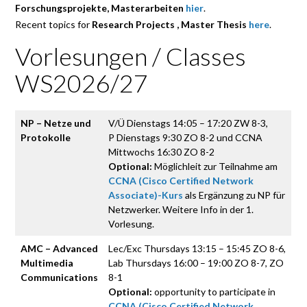
Forschungsprojekte, Masterarbeiten
hier
.
Recent topics for
Research Projects , Master Thesis
here
.
Vorlesungen / Classes
WS2026/27
NP – Netze und
V/Ü Dienstags 14:05 – 17:20 ZW 8-3,
Protokolle
P Dienstags 9:30 ZO 8-2 und CCNA
Mittwochs 16:30 ZO 8-2
Optional:
Möglichleit zur Teilnahme am
CCNA (Cisco Certified Network
Associate)-Kurs
als Ergänzung zu NP für
Netzwerker. Weitere Info in der 1.
Vorlesung.
AMC – Advanced
Lec/Exc Thursdays 13:15 – 15:45 ZO 8-6,
Multimedia
Lab Thursdays 16:00 – 19:00 ZO 8-7, ZO
Communications
8-1
Optional:
opportunity to participate in
CCNA (Cisco Certified Network